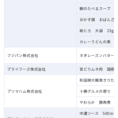
朝のたべるスープ ミ
おかず畑 おばんざい
純とろ 大袋 23g
カレーうどんの素 中
フジパン株式会社
ネオレーズンバターロ
プライフーズ株式会社
若どりムネ肉 国産 
秋田県大館発きりたん
プリマハム株式会社
十勝グルメの便り 
やわらか 豚角煮
中濃ソース 500ml