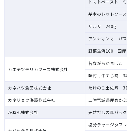
トマトペースト ミニ
基本のトマトソース 
サルサ 240g
アンナマンマ パスタ
野菜生活100 国産プ
昔ながらかまぼこ 赤
カネテツデリカフーズ株式会社
味付け牛すじ肉 3本
カネハツ食品株式会社
たけのこ土佐煮 315
カネリョウ海藻株式会社
三陸宮城県産めかぶ 
かね七株式会社
天然だしの素パック 8
塩分チャージタブレッ
カバヤ食品株式会社