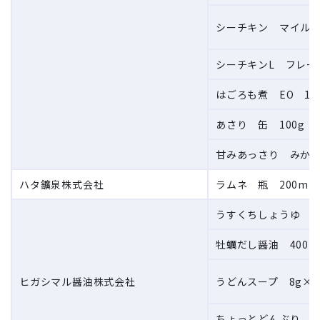
シーチキン マイルド
シーチキンL フレー
はごろも煮 EO 18
あさり 缶 100g
甘みあっさり みかん
ハタ鑛泉株式会社
ラムネ 瓶 200ml
うすくちしょうゆ 1
牡蠣だし醤油 400m
ヒガシマル醤油株式会社
うどんスープ 8g×8
ちょっとどんぶり う