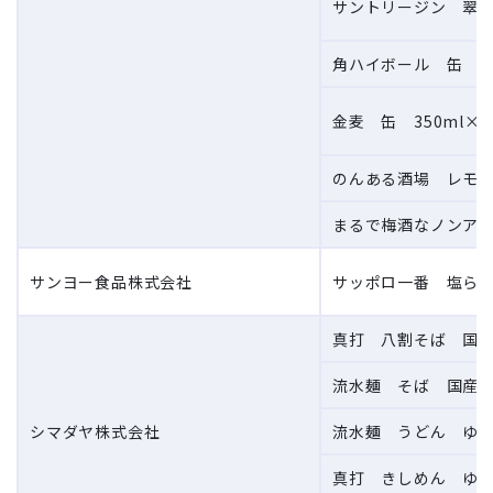
サントリージン 翠（S
角ハイボール 缶 50
金麦 缶 350ml×6
のんある酒場 レモン
まるで梅酒なノンアル
サンヨー食品株式会社
サッポロ一番 塩らー
真打 八割そば 国産
流水麺 そば 国産そ
シマダヤ株式会社
流水麺 うどん ゆで
真打 きしめん ゆで 