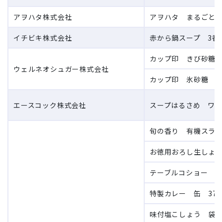
アヲハタ株式会社
アヲハタ まるごと果
イチビキ株式会社
赤から鍋スープ 3番
カップ印 きび砂糖 
ウェルネオシュガー株式会社
カップ印 氷砂糖 ク
エースコック株式会社
スープはるさめ ワン
旬の香り 有機スライ
お徳用おろし生しょうが
テーブルコショー 瓶
特製カレー 缶 37g
味付塩こしょう 袋 2