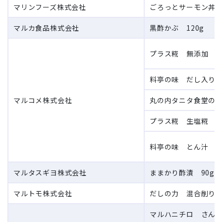
マリンフーズ株式会社
ごろっとサーモン丼 
マルカ食品株式会社
黒酢かぶ 120g
プラス糀 無添加 
料亭の味 だし入り 
マルコメ株式会社
丸の内タニタ食堂の減
プラス糀 生塩糀 20
料亭の味 とん汁 カ
マルタスギヨ株式会社
ままかり酢漬 90g
マルトモ株式会社
だしの力 混合削りぶ
マルハニチロ さんま