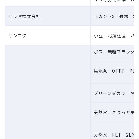
サトウのまる餅 パリ
サラヤ株式会社
ラカントS 顆粒 58
サンコク
小豆 北海道産 250
ボス 無糖ブラック 缶
烏龍茶 OTPP PE
グリーンダカラ やさし
天然水 きりっと果実 
天然水 PET 2L×6