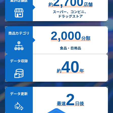
2,700
集計店舗数
約
店舗
スーパー、コンビニ、
ドラッグストア
2,000
商品カテゴリ
分類
食品・日用品
40
データ収録
約
年
2
データ更新
最速
日後