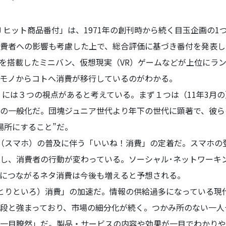
Ｊヒット商品番付」は、1971年の創刊時から続く目玉企画の1
費者への影響も考慮した上で、総合評価に基づき番付を発表し
術を搭載したミニバン、仮想現実（VR）ゲームなどが上位にラ
モノからコトへ消費が移行しているのがわかる。
解くには３つの視点があると考えている。まず１つは（11年3月
の一般化だ。団塊ジュニア世代より年下の世代に顕著で、彼ら
場所にすること”だ。
（スマホ）の普及に伴う「いいね！消費」の定着だ。スマホの
し、消費者の行動が変わっている。ソーシャル･ネットワーキン
”につながるネタ消費は今後も増えると予想される。
とりといろ）消費」の加速だ。情報の供給過多になっている現
段と強まっており、市場の細分化が続く。つかみ所のない一人
一目瞭然」だ。製品・サービスの内容や効果が一目でわかりや