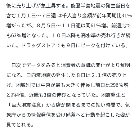
後に売り上げが急上昇する。能登半島地震の発生当日を
含む１月１日～７日週 は千人当り金額が前年同期比31％
増だったが、８月５日～１１日週は同61％増。前週比で
も63%増となった。１０日以降も高水準の売れ行きが続
いた。ドラッグストアでも９日にピークを付けている。
日次でデータをみると消費者の意識の変化がより鮮明
になる。日向灘地震の発生した８日は２.１倍の売り上
げ、地域別では中京が最も大きく伸長し前日比296％増
と約4倍、近畿も3倍の伸びとなっていた。地震発生と
「巨大地震注意」から店が閉まるまでの短い時間で、気
象庁からの情報発信を受け備蓄へと行動を起こした姿が
見てとれる。