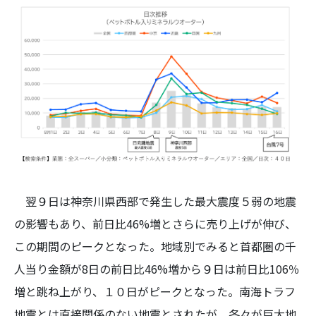
翌９日は神奈川県西部で発生した最大震度５弱の地震
の影響もあり、前日比46%増とさらに売り上げが伸び、
この期間のピークとなった。地域別でみると首都圏の千
人当り金額が8日の前日比46%増から９日は前日比106％
増と跳ね上がり、１０日がピークとなった。南海トラフ
地震とは直接関係のない地震とされたが、各々が巨大地