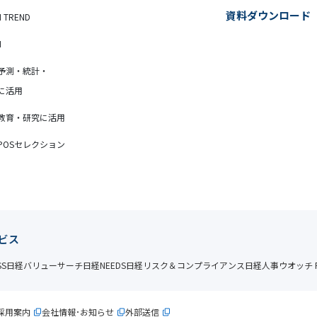
資料ダウンロード
N TREND
N
予測・統計・
に活用
教育・研究に活用
POSセレクション
ビス
SS
日経バリューサーチ
日経NEEDS
日経リスク＆コンプライアンス
日経人事ウオッチ P
採用案内
会社情報･お知らせ
外部送信