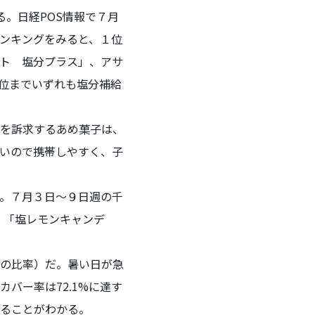
。日経POS情報で７月
ンキングをみると、１位
ト 塩分プラス」、アサ
位までいずれも塩分補給
を訴求するあめ菓子は、
いので携帯しやすく、子
。７月３日～９日週の千
）、「塩レモンキャンデ
の比率）だ。暑い日が急
バー率は72.1%に達す
ることがわかる。