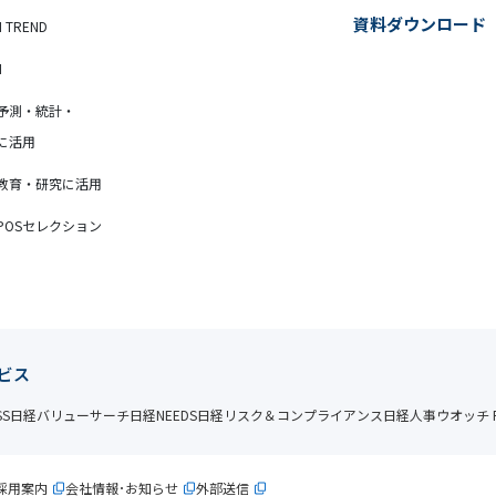
資料ダウンロード
N TREND
N
予測・統計・
に活用
教育・研究に活用
POSセレクション
ビス
SS
日経バリューサーチ
日経NEEDS
日経リスク＆コンプライアンス
日経人事ウオッチ P
採用案内
会社情報･お知らせ
外部送信