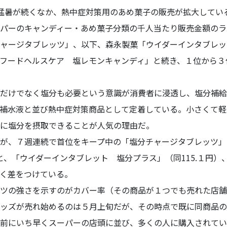
暑が続くなか、熱中症対策用のあめ菓子の販売が拡大している
パーのキャンディー・あめ菓子分類の千人当たり販売金額のラ
ャージタブレッツ」、以下、森永製菓「ウイダーインタブレッ
フードヘルスケア 塩レモンキャンディ」と続き、１位から３
だけでなく塩分も必要という意識が消費者に浸透し、塩分補給
補水液と並び熱中症対策商品として定着している。小さくて軽
に塩分を摂取できることが人気の理由だ。
が、７週連続で首位をキープ中の「塩分チャージタブレッツ」
円と、「ウイダーインタブレット 塩分プラス」（同115.１円
きく差をつけている。
ツの強さを示すのがカバー率（その商品が１つでも売れた店舗
ッズが売れ始めるのは５月上旬だが、その時点で既に同商品のカ
前にいち早くスーパーの店頭に並び、多くの人に購入されてい