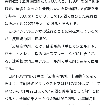
患者数が1医療機関当たり57.09人と、1999年の調査開始
以来、最多となったと発表した。全都道府県で警報を出
す基準（30人超）となり、この1週間で受診した患者数
は推計で約222万6千人にのぼると見られる。
このインフルエンザの流行とともに急拡大しているの
が「皮膚洗浄剤」市場だ。
「皮膚洗浄剤」とは、健栄製薬「手ピカジェル」や、
花王「ビオレＵ手指の消毒スプレー」などに代表され
る、速乾性の消毒用アルコール剤で手に刷り込んで使用
する。
日経POS情報で1月の「皮膚洗浄剤」市場動向を見て
みよう。主戦場のドラックストアは1月の集計は完了して
いないので1月27日までの4週間を暫定値として前年と比
べると、全国の千人当たり金額は937.2円、前年同月比