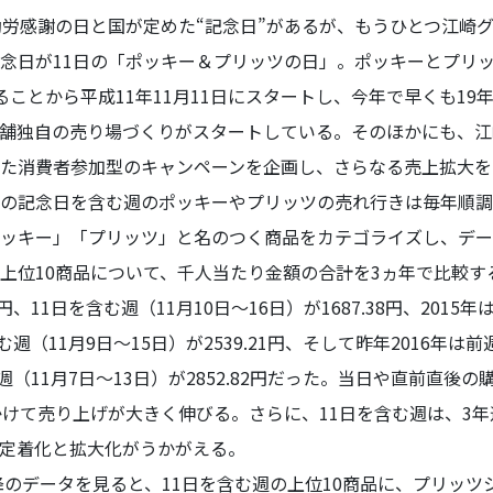
労感謝の日と国が定めた“記念日”があるが、もうひとつ江崎
念日が11日の「ポッキー＆プリッツの日」。ポッキーとプリ
ことから平成11年11月11日にスタートし、今年で早くも19
舗独自の売り場づくりがスタートしている。そのほかにも、江
した消費者参加型のキャンペーンを企画し、さらなる売上拡大
の記念日を含む週のポッキーやプリッツの売れ行きは毎年順調
ッキー」「プリッツ」と名のつく商品をカテゴライズし、データ
上位10商品について、千人当たり金額の合計を3ヵ年で比較すると
9円、11日を含む週（11月10日～16日）が1687.38円、2015
含む週（11月9日～15日）が2539.21円、そして昨年2016年は
含む週（11月7日～13日）が2852.82円だった。当日や直前直
かけて売り上げが大きく伸びる。さらに、11日を含む週は、3
定着化と拡大化がうかがえる。
降のデータを見ると、11日を含む週の上位10商品に、プリッツ