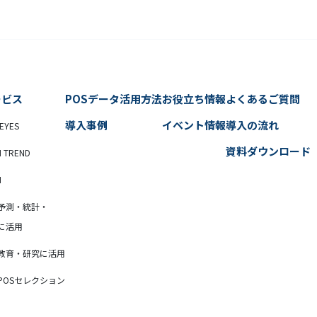
ービス
POSデータ活用方法
お役立ち情報
よくあるご質問
導入事例
イベント情報
導入の流れ
EYES
資料ダウンロード
N TREND
N
予測・統計・
に活用
教育・研究に活用
POSセレクション