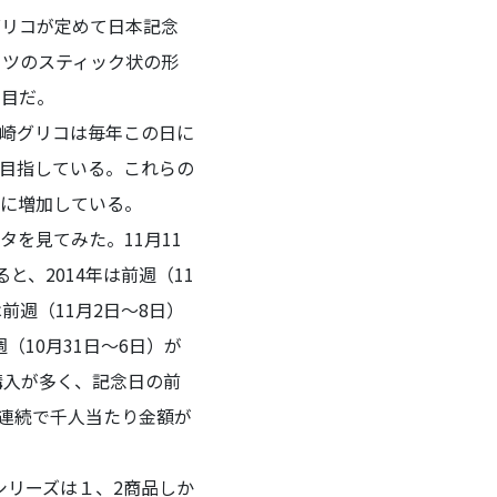
グリコが定めて日本記念
ッツのスティック状の形
年目だ。
崎グリコは毎年この日に
を目指している。これらの
に増加している。
を見てみた。11月11
、2014年は前週（11
年は前週（11月2日～8日）
前週（10月31日～6日）が
後の購入が多く、記念日の前
年連続で千人当たり金額が
シリーズは１、2商品しか