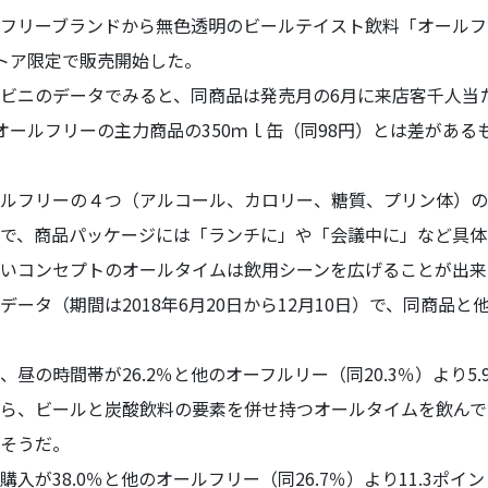
フリーブランドから無色透明のビールテイスト飲料「オールフ
トア限定で販売開始した。
ニのデータでみると、同商品は発売月の6月に来店客千人当た
オールフリーの主力商品の350ｍｌ缶（同98円）とは差がある
ルフリーの４つ（アルコール、カロリー、糖質、プリン体）の
で、商品パッケージには「ランチに」や「会議中に」など具体
いコンセプトのオールタイムは飲用シーンを広げることが出来
ータ（期間は2018年6月20日から12月10日）で、同商品
の時間帯が26.2％と他のオーフルリー（同20.3％）より5
ら、ビールと炭酸飲料の要素を併せ持つオールタイムを飲んで
そうだ。
が38.0％と他のオールフリー（同26.7％）より11.3ポイ