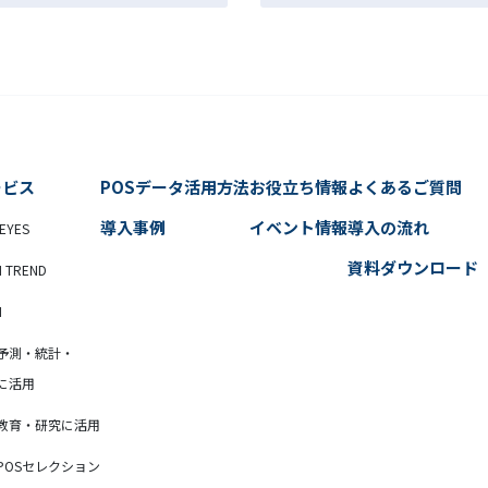
ービス
POSデータ活用方法
お役立ち情報
よくあるご質問
導入事例
イベント情報
導入の流れ
EYES
資料ダウンロード
N TREND
N
予測・統計・
に活用
教育・研究に活用
POSセレクション