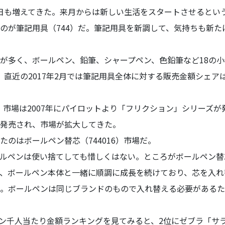
日も増えてきた。来月からは新しい生活をスタートさせるとい
くのが筆記用具（744）だ。筆記用具を新調して、気持ちも新
多く、ボールペン、鉛筆、シャープペン、色鉛筆など18の小
。直近の2017年2月では筆記用具全体に対する販売金額シェアは
2）市場は2007年にパイロットより「フリクション」シリーズ
発売され、市場が拡大してきた。
のはボールペン替芯（744016）市場だ。
ボールペンは使い捨てしても惜しくはない。ところがボールペン
、ボールペン本体と一緒に順調に成長を続けており、芯を入れ
。ボールペンは同じブランドのもので入れ替える必要があるた
ペン千人当たり金額ランキングを見てみると、2位にゼブラ「サ