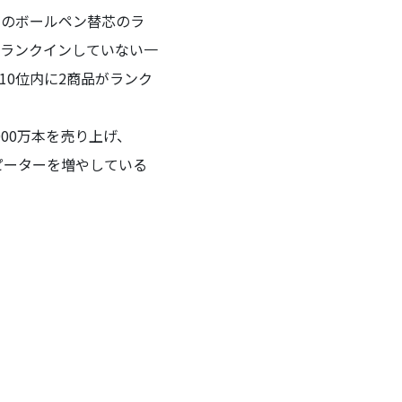
じ月のボールペン替芯のラ
かランクインしていない一
0位内に2商品がランク
00万本を売り上げ、
ピーターを増やしている