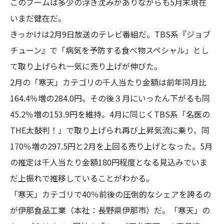
このブームは多少の浮き沈みがありながらも5月末現在
いまだ健在だ。
きっかけは2月9日放送のテレビ番組だ。TBS系『ジョブ
チューン』で「病気を予防する食べ物スペシャル」とし
て取り上げられ一気に売り上げが伸びた。
2月の「寒天」カテゴリの千人当たり金額は前年同月比
164.4％増の284.0円。その後３月にいったん下がるも同
45.2％増の153.9円を維持。4月に同じくTBS系「名医の
THE太鼓判！」で取り上げられ再び上昇気流に乗り、同
170％増の297.5円と2月を上回る売り上げとなった。5月
の推定は千人当たり金額180円程度となる見込みでいま
だ上振れで推移していることがわかる。
「寒天」カテゴリで40％前後の圧倒的なシェアを誇るの
が伊那食品工業（本社：長野県伊那市）だ。「寒天」の